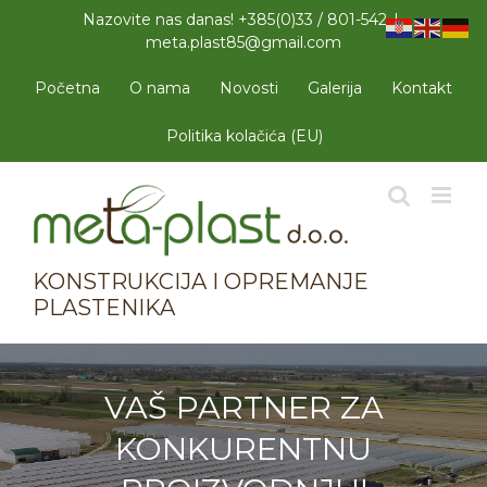
Skip
Nazovite nas danas! +385(0)33 / 801-542
|
to
meta.plast85@gmail.com
content
Početna
O nama
Novosti
Galerija
Kontakt
Politika kolačića (EU)
KONSTRUKCIJA I OPREMANJE
PLASTENIKA
VAŠ PARTNER ZA
KONKURENTNU