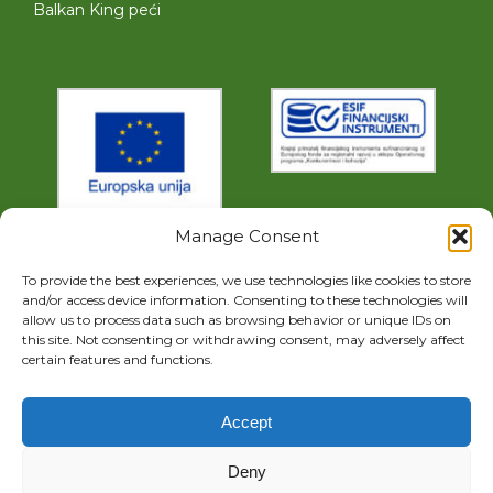
Balkan King peći
Manage Consent
To provide the best experiences, we use technologies like cookies to store
and/or access device information. Consenting to these technologies will
allow us to process data such as browsing behavior or unique IDs on
this site. Not consenting or withdrawing consent, may adversely affect
certain features and functions.
GET SOCIAL
Accept
Deny