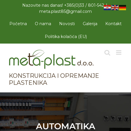
Skip
Nazovite nas danas! +385(0)33 / 801-542
|
to
meta.plast85@gmail.com
content
Početna
O nama
Novosti
Galerija
Kontakt
Politika kolačića (EU)
KONSTRUKCIJA I OPREMANJE
PLASTENIKA
AUTOMATIKA