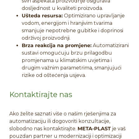
svih aspekata proizvodnje osigurava
dosljednost u kvaliteti proizvoda.
Ušteda resursa:
Optimizirano upravljanje
vodom, energijom i hranjivim tvarima
smanjuje nepotrebne gubitke i doprinosi
održivoj proizvodnji.
Brza reakcija na promjene:
Automatizirani
sustavi omogućuju brzu prilagodbu
promjenama u klimatskim uvjetima i
drugim važnim parametrima, smanjujući
rizike od oštećenja usjeva.
Kontaktirajte nas
Ako želite saznati više o našim rješenjima za
automatizaciju ili dogovoriti konzultacije,
slobodno nas kontaktirajte.
META-PLAST
je vaš
pouzdan partner u modernizaciji i optimizaciji