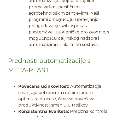
automatizaciju, koji su dizajnirani
prema vašim specifičnim
agrotehnološkim zahtjevima. Naši
programi omogućuju upravljanje i
prilagođavanje svih aspekata
plasteničke i stakleničke proizvodnje, s
mogućnošću daljinskog nadzora i
automatiziranih alarmnih sustava.
Prednosti automatizacije s
META-PLAST
Povećana učinkovitost:
Automatizacija
smanjuje potrebu za ručnim radom i
optimizira procese, čime se povećava
produktivnost i smanjuju troškovi.
Konzistentna kvaliteta:
Precizna kontrola