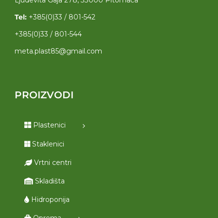
Ljudevita Gaja 278, 33000 Pitomača
Tel:
+385(0)33 / 801-542
+385(0)33 / 801-544
meta.plast85@gmail.com
PROIZVODI
Plastenici
Staklenici
Vrtni centri
Skladišta
Hidroponija
Oprema